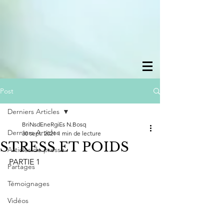
Post
Derniers Articles
BriNsdEneRgiEs N.Bosq
Derniers Articles
30 sept. 2021
1 min de lecture
STRESS ET POIDS
Articles de presse
PARTIE 1
Partages
Témoignages
Vidéos