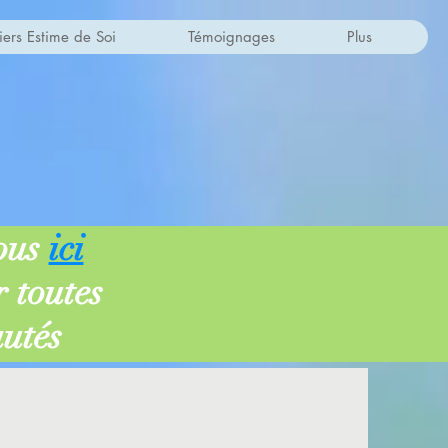
iers Estime de Soi
Témoignages
Plus
ous
ici
 toutes
autés