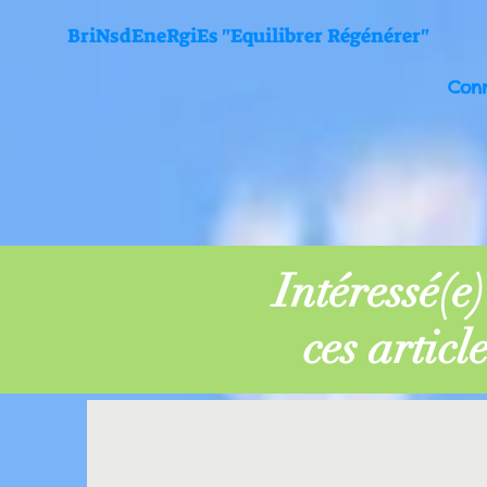
BriNsdEneRgiEs "Equilibrer Régénérer"
Con
Intéressé(e
ces article