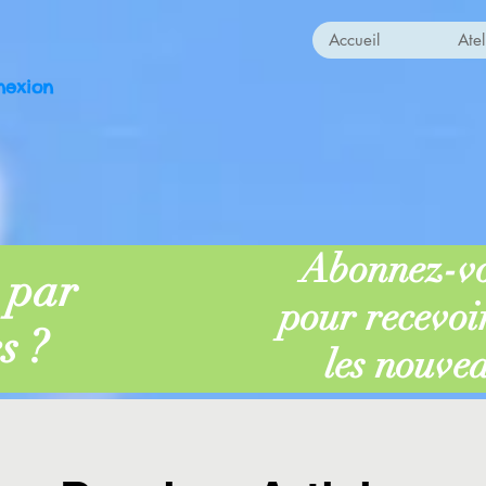
Accueil
Atel
nexion
Abonnez-v
) par
pour recevoir
s ?
les nouve