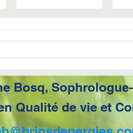
3EME CONSEIL
2EM
BONNES
BO
RESOLUTIONS 2024
RES
ne
Bosq, Sophrologue
 en Qualité de vie et 
nb@brinsdenergies.c