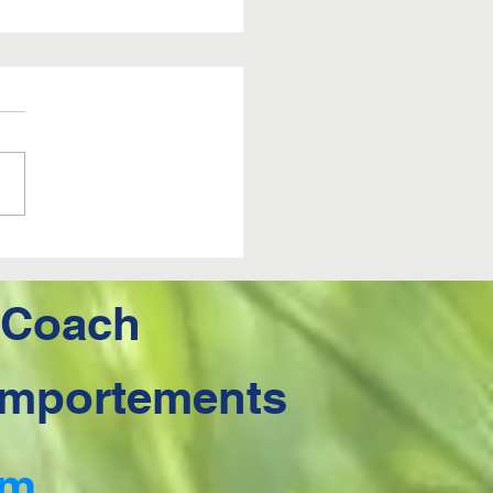
E CONSEIL
NNES
OLUTIONS 2024
-Coach
Comportements
om