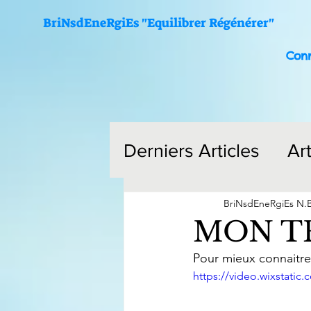
BriNsdEneRgiEs "Equilibrer Régénérer"
Con
Derniers Articles
Ar
Vidéos
BriNsdEneRgiEs N.
MON T
Me
Pour mieux connaitr
https://video.wixstat