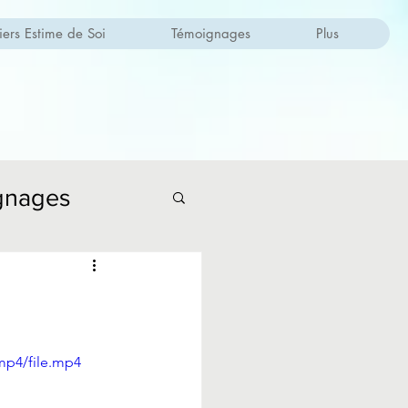
iers Estime de Soi
Témoignages
Plus
gnages
mp4/file.mp4