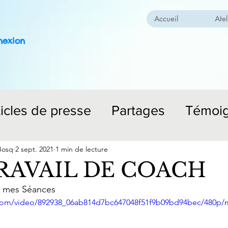
Accueil
Atel
nexion
ticles de presse
Partages
Témoi
Bosq
2 sept. 2021
1 min de lecture
RAVAIL DE COACH
e mes Séances 
ic.com/video/892938_06ab814d7bc647048f51f9b09bd94bec/480p/