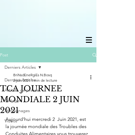
Post
Derniers Articles
BriNsdEneRgiEs N.Bosq
Derniers Articles
2 juin 2021
1 min de lecture
TCA JOURNEE
Articles de presse
MONDIALE 2 JUIN
Partages
2021
Témoignages
Aujourd'hui mercredi 2  Juin 2021, est 
Vidéos
la journée mondiale des Troubles des 
Conduites Alimentaires vous trouverez 