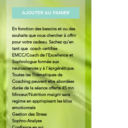
AJOUTER AU PANIER
En fonction des besoins et ou des
souhaits que vous chercher à offrir
pour votre cadeau. Sachez qu'en
tant que coach certifiée
EMCC/Coach de l'Excellence et
Sophrologue formée aux
neurosciences y à l'épigénétique.
Toutes les Thématiques de
Coaching peuvent etre abordées
durée de la séance offerte 45 mn
Minceur/Nutrition maigrir sans
regime en apprivpisant les kilos
emotionnels
Gestion des Stress
Sophro-Analyse
Confiance en soi