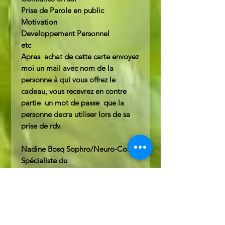
Prise de Parole en public
Motivation
Developpement Personnel
etc
Apres achat de cette carte envoyez
moi un mail avec nom de la
personne à qui vous offrez le
cadeau, vous recevrez en contre
partie un mot de passe que la
personne decra utiliser lors de sa
prise de rdv.
Nadine Bosq Sophro/Neuro-Coach
Spécialiste du
ComportementCoach en
Méditation Pleine Conscience,
Sylvothérapie et Spirothérapie
Tel => 06 14 15 55 50
=> nadinebosq@gmail.com