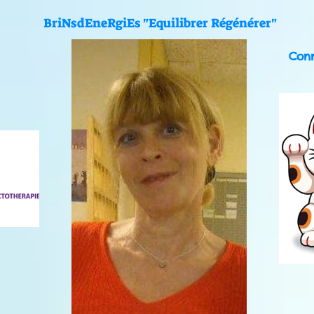
BriNsdEneRgiEs "Equilibrer Régénérer"
Con