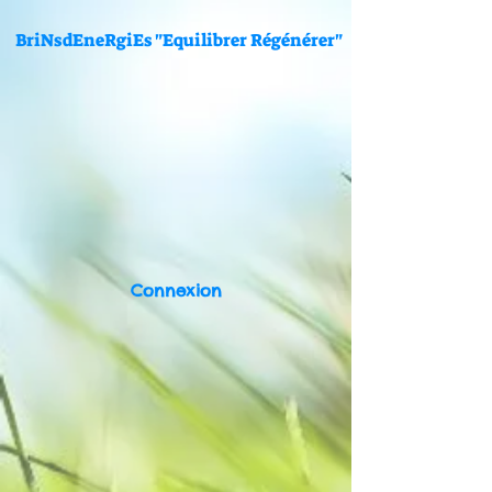
BriNsdEneRgiEs "Equilibrer Régénérer"
Connexion