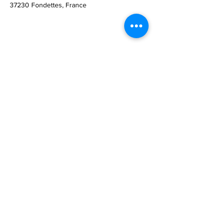
37230 Fondettes, France
Partager cet événement
Nadine
Bosq,
Sophrologue-Coach
Spécialiste en
Qualité de vie et
Comportements