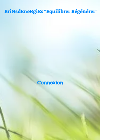
BriNsdEneRgiEs "Equilibrer Régénérer"
Connexion