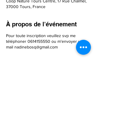
Coop Nature Tours Centre, 17 Rue Chalmel,
37000 Tours, France
À propos de l'événement
Pour toute inscription veuillez svp me
téléphoner 0614155550 ou m'envoyer un
mail nadinebosq@gmail.com
Partager cet événement
Nadine
Bosq,
Sophrologue-Coach