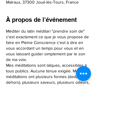
Malraux, 37300 Joué-lès-Tours, France
À propos de l'événement
Méditer du latin méditari "prendre soin de"
c'est exactement ce que je vous propose de
faire en Pleine Conscience c'est à dire en
vous accordant un temps pour vous et en
vous laissant guider simplement par le son
de ma voix.
Mes méditations sont laïques, accessibles à
tous publics. Aucune tenue exigée. Mes
méditations ont plusieurs formes (dedans,
dehors), plusieurs saveurs, plusieurs odeurs,
plusieurs couleurs et plusieurs facettes aux
multiples découvertes.
Mon unique souhait étant de vous permettre
d’agir sur un mieux-être qui rime avec bien-
être,
Partager cet événement
Votre plus joli présent dans l’ici et
maintenant…