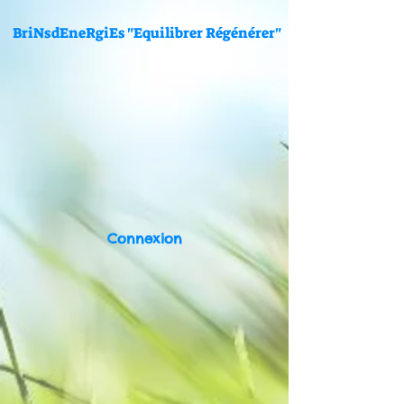
BriNsdEneRgiEs "Equilibrer Régénérer"
Connexion