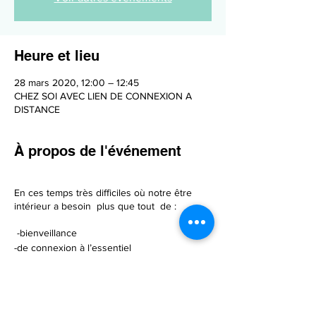
Heure et lieu
28 mars 2020, 12:00 – 12:45
CHEZ SOI AVEC LIEN DE CONNEXION A
DISTANCE
À propos de l'événement
En ces temps très difficiles où notre être
intérieur a besoin plus que tout de :
-bienveillance
-de connexion à l’essentiel
-et ce en prenant soin de soi.
Je vous informe que je maintiens l’ensemble
de mes ateliers et conférences en leur
donnant une AUTRE FORME , à savoir