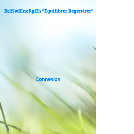
BriNsdEneRgiEs "Equilibrer Régénérer"
Connexion