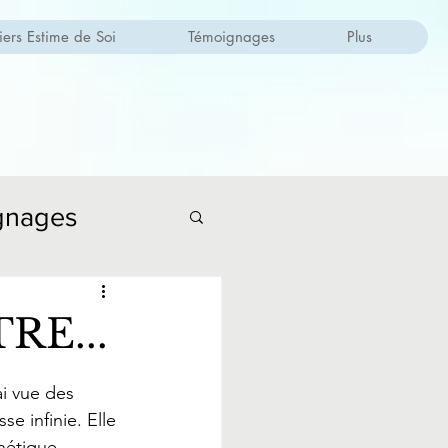
iers Estime de Soi
Témoignages
Plus
gnages
E...
i vue des 
e infinie. Elle 
énétique.