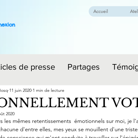
Accueil
Atel
nexion
ticles de presse
Partages
Témoi
Bosq
11 juin 2020
1 min de lecture
ONNELLEMENT VOTR
oût 2020
s les mêmes retentissements  émotionnels sur moi, je l'a
chacune d'entre elles, mes yeux se mouillent d'une tristess
 de conscience qui m'ont conduite à travailler sur l'épig