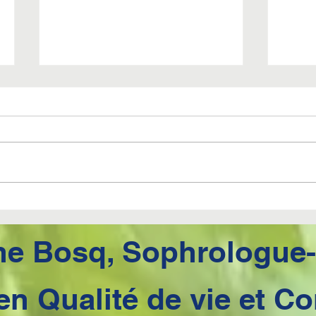
3EME CONSEIL
2EM
BONNES
BO
RESOLUTIONS 2024
RES
ne
Bosq, Sophrologue
 en Qualité de vie et 