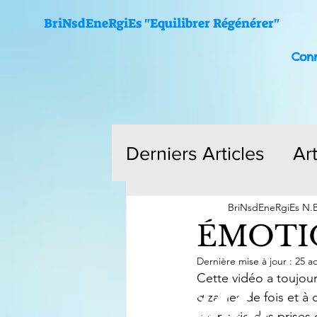
BriNsdEneRgiEs "Equilibrer Régénérer"
Con
Derniers Articles
Ar
Vidéos
BriNsdEneRgiEs N.
ÉMOTI
Me
Dernière mise à jour :
25 a
Cette vidéo a toujour
dizaines de fois et à 
fait partie des prises