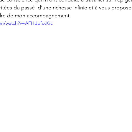
tées du passé  d'une richesse infinie et à vous proposer
adre de mon accompagnement.
com/watch?v=AFHdpfcvKic